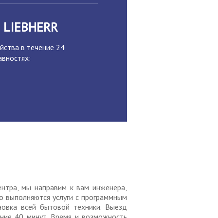
 LIEBHERR
йства в течение 24
авностях:
нтра, мы направим к вам инженера,
о выполняются услуги с программным
новка всей бытовой техники. Выезд
ние 40 минут. Время и возможность