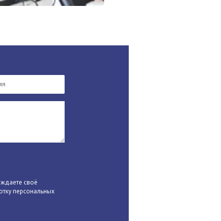
рждаете своё
отку персональных